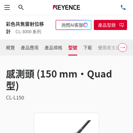
搜尋
洽
功能表
彩色共焦雷射位移
詢問AI客服
產品型錄
計
CL-3000 系列
概覽
產品應用
產品規格
型號
下載
使用者支援
了
感測頭 (150 mm・Quad
型)
CL-L150