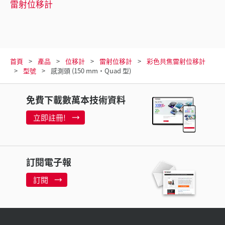
雷射位移計
首頁
產品
位移計
雷射位移計
彩色共焦雷射位移計
型號
感測頭 (150 mm・Quad 型)
免費下載數萬本技術資料
立即註冊!
訂閱電子報
訂閱