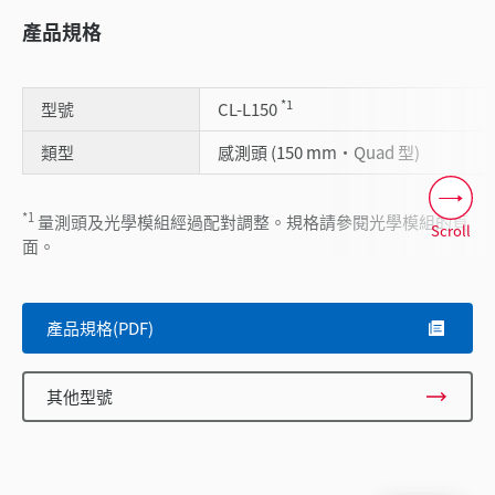
產品規格
*1
型號
CL-L150
類型
感測頭 (150 mm・Quad 型)
*1
量測頭及光學模組經過配對調整。規格請參閱光學模組的頁
Scroll
面。
產品規格(PDF)
其他型號