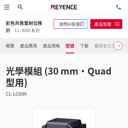
搜尋
洽
功能表
彩色共焦雷射位移
詢問AI客服
產品型錄
計
CL-3000 系列
概覽
產品應用
產品規格
型號
下載
使用者支援
了
光學模組 (30 mm・Quad
型用)
CL-L030N