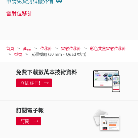
申請免費測試機外借
雷射位移計
首頁
產品
位移計
雷射位移計
彩色共焦雷射位移計
型號
光學模組 (30 mm・Quad 型用)
免費下載數萬本技術資料
立即註冊!
訂閱電子報
訂閱