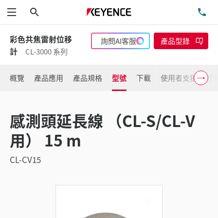
搜尋
洽
功能表
彩色共焦雷射位移
詢問AI客服
產品型錄
計
CL-3000 系列
概覽
產品應用
產品規格
型號
下載
使用者支援
了
感測頭延長線 （CL-S/CL-V
用） 15 m
CL-CV15