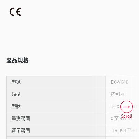
產品規格
型號
EX-V64E
類型
控制器
型狀
14 x 30 x 4
Scroll
量測範圍
0 至 4 mm
顯示範圍
-19,999 至 +1