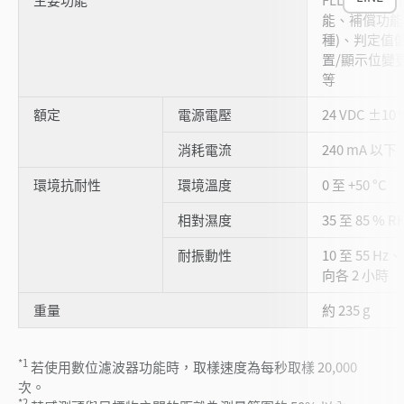
能、補償功能
種)、判定值儲
置/顯示位變
等
額定
電源電壓
24 VDC ±10
消耗電流
240 mA 以下
環境抗耐性
環境溫度
0 至 +50 °C
相對濕度
35 至 85 % 
耐振動性
10 至 55 Hz
向各 2 小時
重量
約 235 g
*1
若使用數位濾波器功能時，取樣速度為每秒取樣 20,000
次。
*2