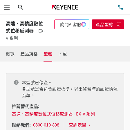
搜尋
洽
功能表
高速·高精度數位
詢問AI客服
產品型錄
式位移感測器
EX-
V 系列
概覽
產品規格
型號
下載
本型號已停產。
各型號是否符合認證標準，以出貨當時的認證情況
為準。
推薦替代產品:
高速·高精度數位式位移感測器 - EX-V 系列
0800-010-898
查詢表單
聯絡我們: