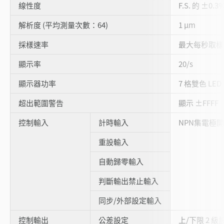
線性度
F.S. 的 ±0.3
解析度 (平均測量次數：64)
1 µm
採樣速率
最大每秒取樣 4
顯示率
20/s
顯示器功率
7 格雙色 LED
超出範圍警告
顯示 ±FFFF
控制輸入
計時輸入
NPN集電極
重設輸入
自動歸零輸入
判斷輸出禁止輸入
同步/外部設定輸入
控制輸出
公差設定
上/下限 2 級設