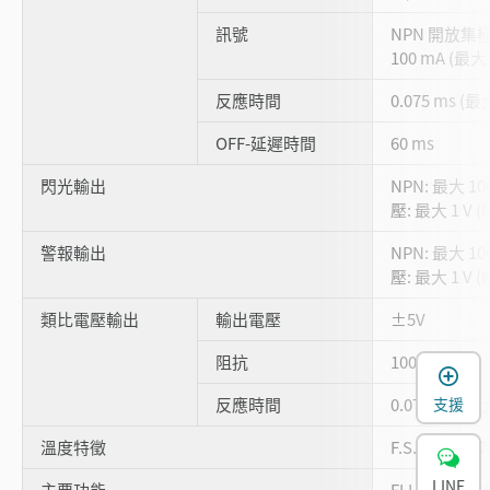
訊號
NPN 開放集極
100 mA (最大 
反應時間
0.075 ms 
OFF-延遲時間
60 ms
閃光輸出
NPN: 最大 1
壓: 最大 1 V (N
警報輸出
NPN: 最大 1
壓: 最大 1 V (N
類比電壓輸出
輸出電壓
±5V
阻抗
100 Ω
支援
反應時間
0.075 ms 
溫度特徵
F.S. 的 ±0.
LINE
主要功能
FLL功能、