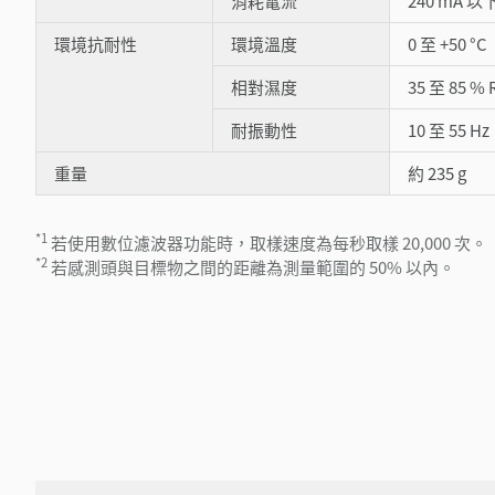
消耗電流
240 mA 以
環境抗耐性
環境溫度
0 至 +50 °C
相對濕度
35 至 85 %
耐振動性
10 至 55 
重量
約 235 g
*1
若使用數位濾波器功能時，取樣速度為每秒取樣 20,000 次。
*2
若感測頭與目標物之間的距離為測量範圍的 50% 以內。