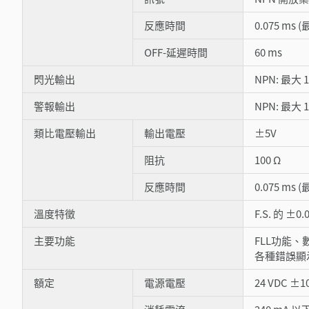
反應時間
0.075 ms
OFF-延遲時間
60 ms
閃光輸出
NPN: 最大 1
警報輸出
NPN: 最大 1
類比電壓輸出
輸出電壓
±5V
阻抗
100 Ω
反應時間
0.075 ms
溫度特徵
F.S. 的 ±0
主要功能
FLL功能
各種錯誤顯
額定
電源電壓
24 VDC ±1