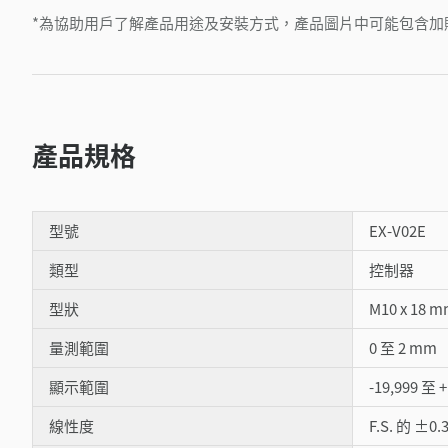
*為協助用戶了解產品用途及安裝方式，產品圖片中可能包含加
產品規格
型號
EX-V02E
類型
控制器
型狀
M10 x 18
量測範圍
0 至 2 mm
顯示範圍
-19,999 至 +
線性度
F.S. 的 ±0.