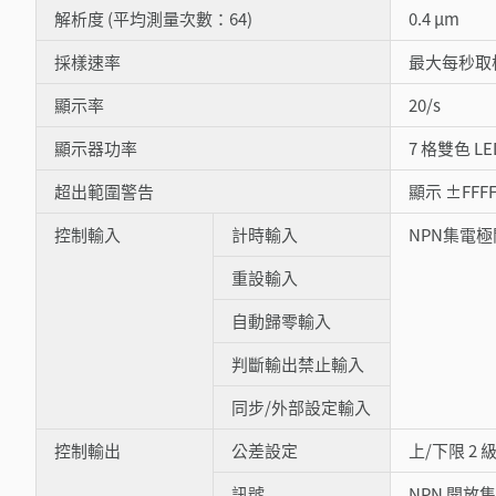
解析度 (平均測量次數：64)
0.4 µm
採樣速率
最大每秒取樣 
顯示率
20/s
顯示器功率
7 格雙色 LE
超出範圍警告
顯示 ±FFF
控制輸入
計時輸入
NPN集電
重設輸入
自動歸零輸入
判斷輸出禁止輸入
同步/外部設定輸入
控制輸出
公差設定
上/下限 2 級
訊號
NPN 開放集極