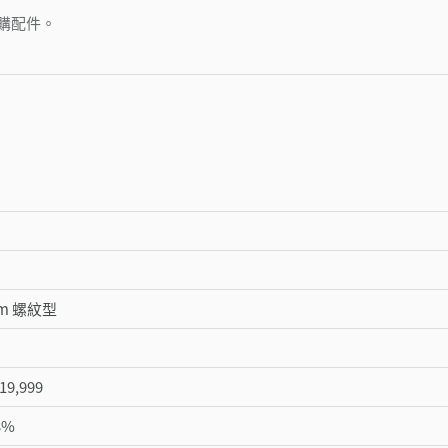
購配件。
 mm 螺紋型
19,999
3%