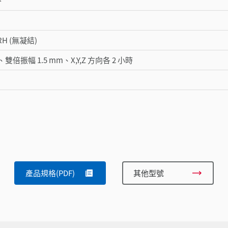
下
 RH (無凝結)
Hz、雙倍振幅 1.5 mm、X,Y,Z 方向各 2 小時
產品規格(PDF)
其他型號