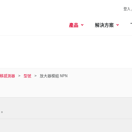
登入 
產品
解決方案
移感測器
型號
放大器模組 NPN
。