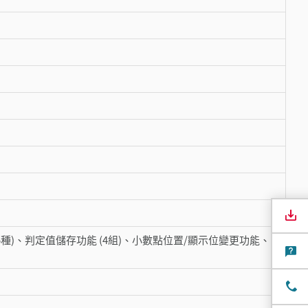
種)、判定值儲存功能 (4組)、小數點位置/顯示位變更功能、