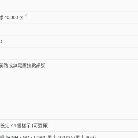
*1
40,000 次
D
F
極開路或無電壓接點訊號
設定 x 4 個樣示 (可還擇)
 (HIGH、GO、LOW): 最大 100 mA (最大 40 V)