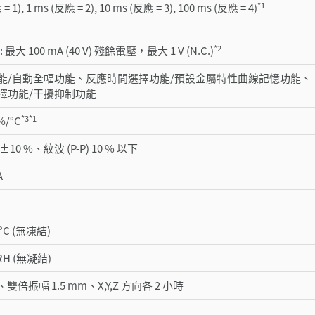
*1
= 1), 1 ms (反應 = 2), 10 ms (反應 = 3), 100 ms (反應 = 4)
*2
最大 100 mA (40 V) 殘餘電壓，最大 1 V (N.C.)
能/自動全幅功能、反應時間選擇功能/預設金屬特性曲線記憶功能、
擇功能/干擾抑制功能
*3
*1
3%/°C
DC ±10 %、紋波 (P-P) 10 % 以下
A
5 °C (無凍結)
 RH (無凝結)
Hz、雙倍振幅 1.5 mm、X,Y,Z 方向各 2 小時