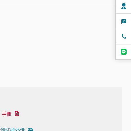
手冊
測試機外借