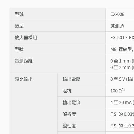
型號
EX-008
類型
感測頭
放大器模組
EX-501、EX
型狀
M8, 螺紋型
量測距離
0 至 1 mm (
0 至 2 mm (
類比輸出
輸出電壓
0 至 5 V (
*1
阻抗
100 Ω
輸出電流
4 至 20 mA
解析度
F.S. 的 0.03
線性度
F.S. 的 ±0.3