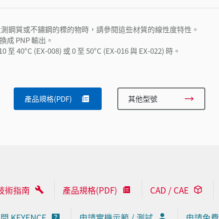
所得到的。量測鋼質或不鏽鋼的標的物時，請參閱這些材質的線性度特性。
換成 PNP 輸出。
EX-008) 或 0 至 50°C (EX-016 與 EX-022) 時。
產品規格(PDF)
其他型號
技術指南
產品規格(PDF)
CAD / CAE
問 KEYENCE
申請實機示範 / 測試
申請免費