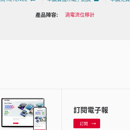
產品陣容:
渦電流位移計
訂閱電子報
訂閱