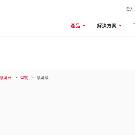
登入 
產品
解決方案
感測器
型號
感測頭