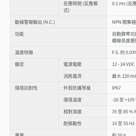
反應時間 (反應模
0.1 ms (反應 
式)
斷線警報輸出 (N.C.)
NPN 開集極: 
功能
自動歸零功
纜線長度選
溫度特徵
F.S. 的 0.0
額定
電源電壓
12 - 24 V
消耗電流
最大 220 m
環境抗耐性
外殼防護等級
IP67
環境溫度
-20 至 +10
相對濕度
35 至 85 %
耐振動性
10 至 55 
重量
約 50 g