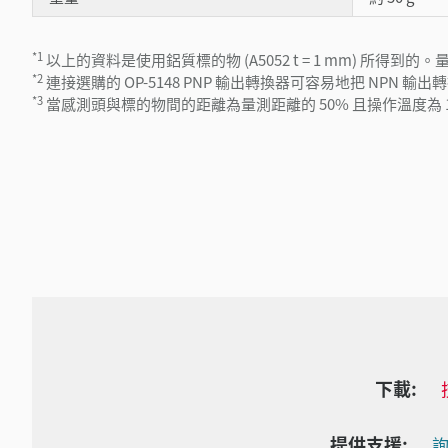
*1
以上的資料是使用鋁質標的物 (A5052 t = 1 mm) 
*2
連接選購的 OP-5148 PNP 輸出轉換器可容易地把 NPN 輸出轉
*3
當感測頭與標的物間的距離為量測距離的 50% 且操作溫度為 10 至 40°C (
下載:
提供支援:
詢