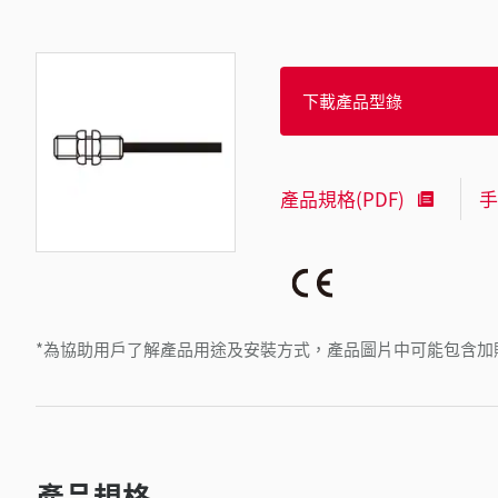
下載產品型錄
產品規格(PDF)
手
*為協助用戶了解產品用途及安裝方式，產品圖片中可能包含加
產品規格