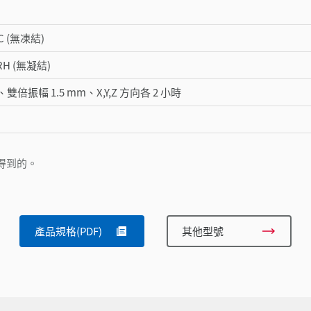
 °C (無凍結)
 RH (無凝結)
Hz、雙倍振幅 1.5 mm、X,Y,Z 方向各 2 小時
得到的。
產品規格(PDF)
其他型號