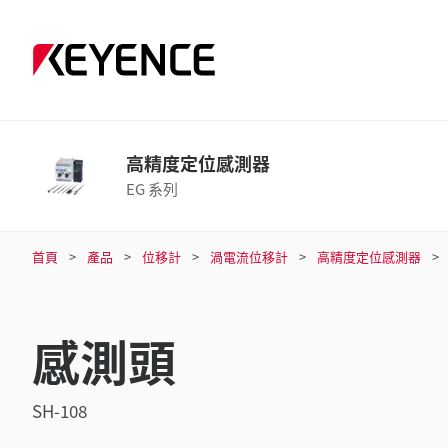
高精度定位感測器
EG 系列
首頁
產品
位移計
渦電流位移計
高精度定位感測器
感測頭
SH-108