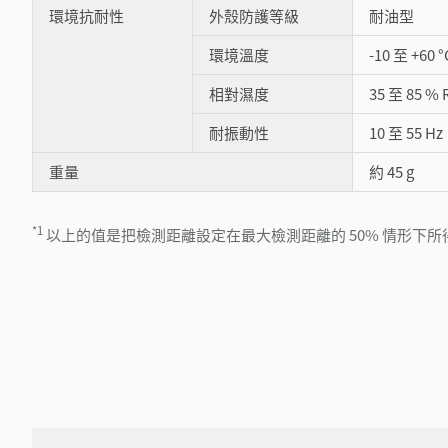
環境抗耐性
外殼防護等級
耐油型
環境溫度
-10 至 +60
相對濕度
35 至 85 %
耐振動性
10 至 55 
重量
約 45 g
*1
以上的值是把檢測距離設定在最大檢測距離的 50% 情形下所