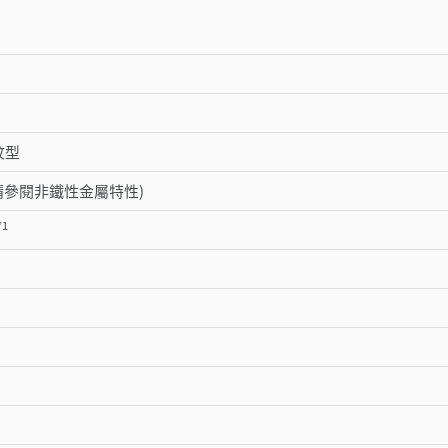
紋型
請參閱非鐵性金屬特性)
*1