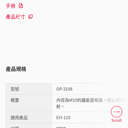
手冊
產品尺寸
產品規格
型號
OP-3108
概要
內徑為M10的鐵氟龍帽蓋。防止焊接
射。
適用產品
EH-110
Scroll