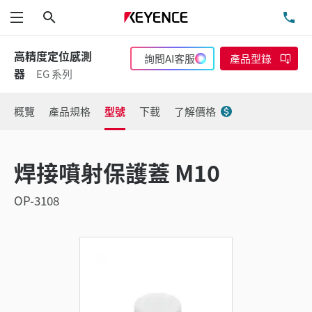
搜尋
洽
功能表
高精度定位感測
詢問AI客服
產品型錄
器
EG 系列
概覽
產品規格
型號
下載
了解價格
焊接噴射保護蓋 M10
OP-3108