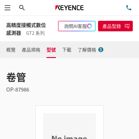
搜尋
洽
功能表
高精度接觸式數位
詢問AI客服
產品型錄
感測器
GT2 系列
概覽
產品規格
型號
下載
了解價格
卷管
OP-87986