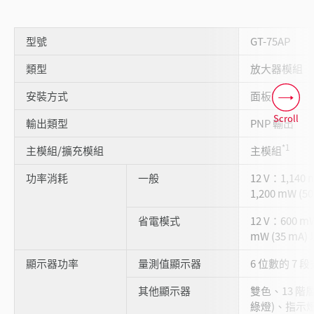
型號
GT-75AP
類型
放大器模組
安裝方式
面板安裝
Scroll
輸出類型
PNP 輸出
*1
主模組/擴充模組
主模組
功率消耗
一般
12 V：1,140
1,200 mW (5
省電模式
12 V：600 m
mW (35 mA)
顯示器功率
量測值顯示器
6 位數的 7 段
其他顯示器
雙色、13 階層
綠燈)、指示燈