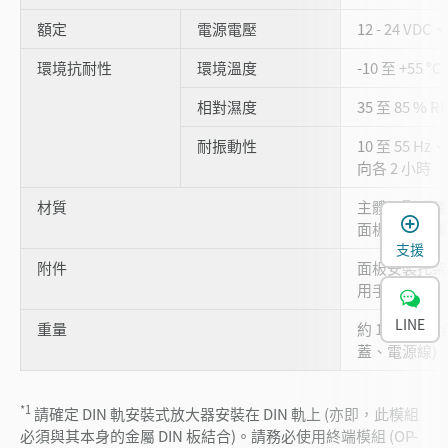
額定
電源電壓
12 - 24 VDC
環境抗耐性
環境溫度
-10 至 +55 °
相對濕度
35 至 85 % 
耐振動性
10 至 55 Hz
向各 2 小時
材質
主體：聚碳酸
面板：聚碳酸
支援
附件
面板安裝托架
用手冊
LINE
重量
約 110 公
蓋、電源線)
*1
請確定 DIN 軌安裝式放大器安裝在 DIN 軌上 (亦即，此模組
必須與其本身的金屬 DIN 板結合)。請務必使用終端模組 (OP-