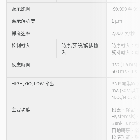
顯示範圍
-99.999 至 99
顯示解析度
1 µm
採樣速率
2,000 次/秒
控制輸入
時序/預設/觸排輸
時序輸入：輸入
入
觸排輸入：輸入
反應時間
hsp (1.5 m
500 ms、1 s、
HIGH, GO, LOW 輸出
PNP 開集極 (O
mA (30 V
N.O./N.C. 交
主要功能
預設、保留、可變
Hysteres
Bank Functio
自動時序、省電
校準功能、軸