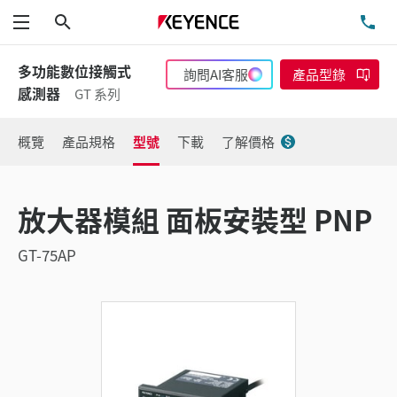
搜尋
洽
功能表
多功能數位接觸式
詢問AI客服
產品型錄
感測器
GT 系列
概覽
產品規格
型號
下載
了解價格
放大器模組 面板安裝型 PNP
GT-75AP