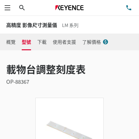
搜尋
洽
功能表
高精度 影像尺寸測量儀
LM 系列
概覽
型號
下載
使用者支援
了解價格
載物台調整刻度表
OP-88367