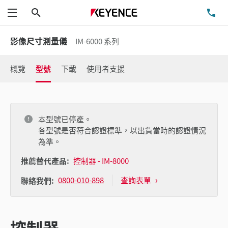
搜尋
洽
功能表
影像尺寸測量儀
IM-6000 系列
概覽
型號
下載
使用者支援
本型號已停產。
各型號是否符合認證標準，以出貨當時的認證情況
為準。
推薦替代產品:
控制器 - IM-8000
0800-010-898
查詢表單
聯絡我們:
控制器