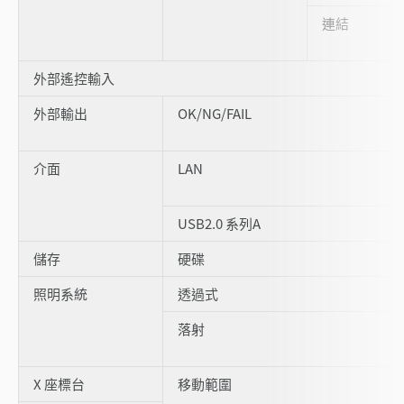
連結
外部遙控輸入
外部輸出
OK/NG/FAIL
介面
LAN
USB2.0 系列A
儲存
硬碟
照明系統
透過式
落射
X 座標台
移動範圍