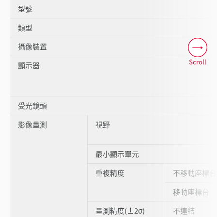
型號
類型
攝像裝置
Scroll
顯示器
受光鏡頭
影像量測
視野
最小顯示單元
重複精度
不移動座標台
移動座標台
量測精度(±2σ)
不連結