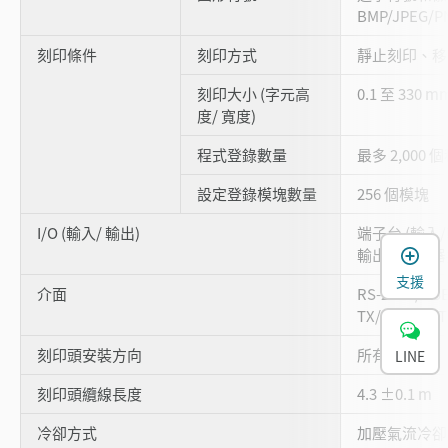
BMP/JPEG/P
刻印條件
刻印方式
靜止刻印、移動
刻印大小 (字元高
0.1 至 330 m
度/ 寬度)
程式登錄數量
最多 2,000 
設定登錄模塊數量
256 個模塊
I/O (輸入/ 輸出)
端子台 (輸入/
輸出)/ 接觸器
支援
介面
RS-232C/USB
TX/10BASE-T
刻印頭安裝方向
所有方向
LINE
刻印頭纜線長度
4.3 ±0.1 m
冷卻方式
加壓氣流冷卻