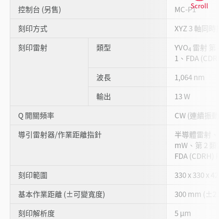
Scroll
控制台 (另售)
MC-P1
刻印方式
XYZ 3 軸同
刻印雷射
類型
YVO
雷射 第 4
4
1、FDA (CDRH)
波長
1,064 nm
輸出
13 W
Q 開關頻率
CW (連續振動)
導引雷射器/作業距離指針
半導體雷射、波
mW、第 2 類雷
FDA (CDRH) P
刻印範圍
330 x 330 x 
基本作業距離 (±可變寬度)
300 mm (±2
刻印解析度
5 µm