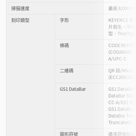
掃描速度
最高 8,000 m
刻印類型
字形
KEYENCE
片假名、平假
型、TrueTyp
條碼
CODE39/ITF/
(CODABAR)/
A/UPC-E
二維碼
QR 碼/Micro 
(ECC200/GS1 
GS1 DataBar
GS1 DataBar
DataBar Sta
CC-A/GS1 Dat
GS1 DataBar 
DataBar Tru
Truncated C
圖形符號
造字符號和徽標 