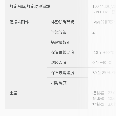
額定電壓/額定功率消耗
100 至 120/2
50/60 Hz、最
環境抗耐性
外殼防護等級
IP64 (刻印頭
污染等級
2
過電壓類別
II
保管環境溫度
-10 至 +60 °
環境溫度
0 至 +40 °C
保管環境濕度
30 至 85 % 
相對濕度
重量
控制器：23.0 
刻印頭：13.6 
控制臺：2.0 k