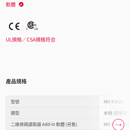
軟體
UL規格／CSA規格符合
產品規格
型號
MD-X1020
類型
本機 (控制器 
二維條碼讀取器 Add-in 軟體 (另售)
MD-XAD1/MD