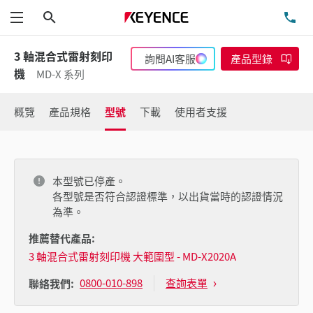
搜尋
洽
功能表
3 軸混合式雷射刻印
詢問AI客服
產品型錄
機
MD-X 系列
概覽
產品規格
型號
下載
使用者支援
本型號已停產。
各型號是否符合認證標準，以出貨當時的認證情況
為準。
推薦替代產品:
3 軸混合式雷射刻印機 大範圍型 - MD-X2020A
0800-010-898
查詢表單
聯絡我們: