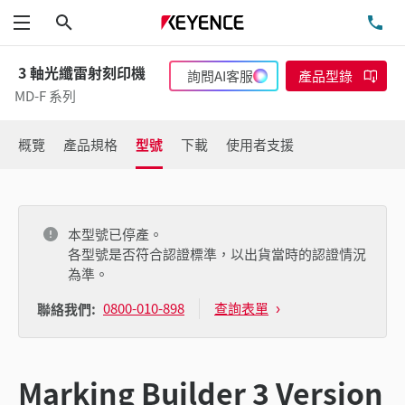
搜尋
洽
功能表
3 軸光纖雷射刻印機
詢問AI客服
產品型錄
MD-F 系列
概覽
產品規格
型號
下載
使用者支援
本型號已停產。
各型號是否符合認證標準，以出貨當時的認證情況
為準。
0800-010-898
查詢表單
聯絡我們:
Marking Builder 3 Version