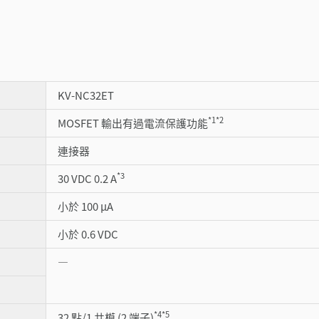
KV-NC32ET
*1
*2
MOSFET 輸出有過電流保護功能
連接器
*3
30 VDC 0.2 A
小於 100 µA
小於 0.6 VDC
―
*4
*5
32 點/1 共模 (2 端子)