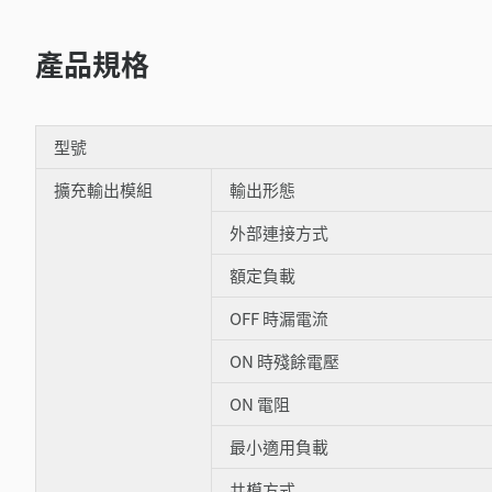
產品規格
型號
擴充輸出模組
輸出形態
外部連接方式
額定負載
OFF 時漏電流
ON 時殘餘電壓
ON 電阻
最小適用負載
共模方式