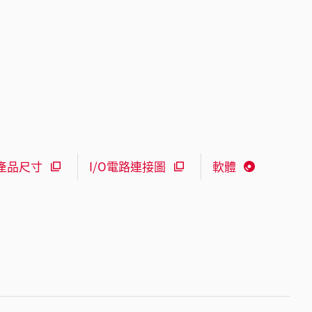
產品尺寸
I/O電路連接圖
軟體