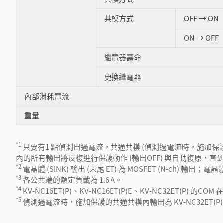
共模方式
OFF → ON
ON → OFF
繼電器壽命
更換繼電器
內部消耗電流
重量
*1
只要有1 點偵測出過電流，共通共模 (偵測過電流時，施加保護的共通共模
內的所有輸出將反復進行保護動作 (輸出OFF) 與自動復原，直
*2
電晶體 (SINK) 輸出 (末尾 ET) 為 MOSFET (N-ch) 輸出；電晶體
*3
各公共端的額定負載為 1.6 A。
*4
KV-NC16ET(P)、KV-NC16ET(P)E、KV-NC32ET(P) 的
*5
偵測過電流時，施加保護的共通共模內輸出為 KV-NC32ET(P) 時，輸