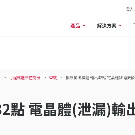
登入 
產品
解決方案
C
可程式邏輯控制器
型號
擴展輸出模組 輸出32點 電晶體(泄漏)輸
2點 電晶體(泄漏)輸出