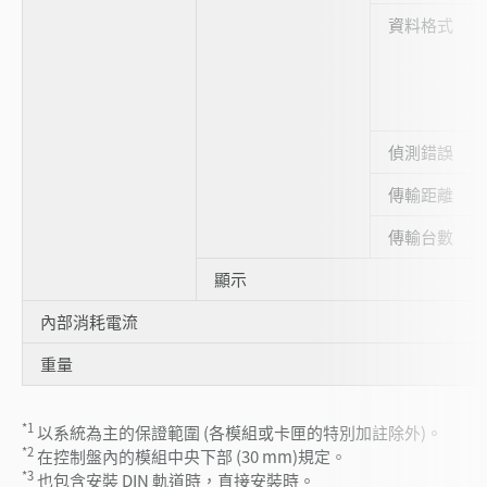
資料格式
偵測錯誤
傳輸距離
傳輸台數
顯示
內部消耗電流
重量
*1
以系統為主的保證範圍 (各模組或卡匣的特別加註除外)。
*2
在控制盤內的模組中央下部 (30 mm)規定。
*3
也包含安裝 DIN 軌道時，直接安裝時。