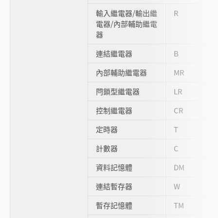
輸入繼電器/輸出繼
R
電器/內部輔助繼電
器
連結繼電器
B
內部輔助繼電器
MR
閂鎖型繼電器
LR
控制繼電器
CR
定時器
T
計數器
C
資料記憶體
DM
連結暫存器
W
暫存記憶體
TM