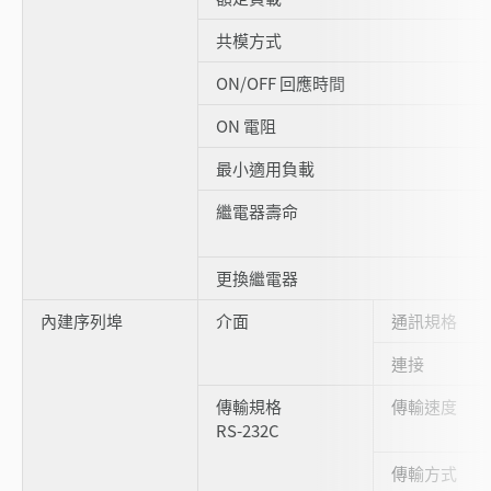
共模方式
ON/OFF 回應時間
ON 電阻
最小適用負載
繼電器壽命
更換繼電器
內建序列埠
介面
通訊規格
連接
傳輸規格
傳輸速度
RS-232C
傳輸方式