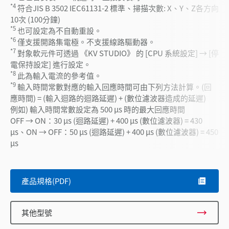
*4
符合JIS B 3502 IEC61131-2 標準、掃描次數: X、Y、Z各方向
10次 (100分鐘)
*5
也可設定為不自動重設。
*6
僅支援開路集電極。不支援線路驅動器。
*7
對象軟元件可透過 《KV STUDIO》 的 [CPU 系統設定] → [停
電保持設定] 進行設定。
*8
此為輸入電流的參考值。
*9
輸入時間常數對應的輸入回應時間可由下列方法計算。(回
應時間) = (輸入迴路的迴路延遲) + (數位濾波器造成的延遲)
例如) 輸入時間常數設定為 500 µs 時的最大回應時間
OFF → ON：30 µs (迴路延遲) + 400 µs (數位濾波器) = 430
µs、ON → OFF：50 µs (迴路延遲) + 400 µs (數位濾波器) = 450
µs
產品規格(PDF)
其他型號