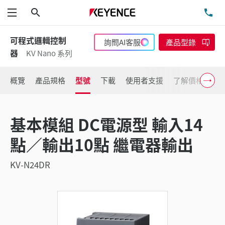
搜尋
洽
功能表
可程式邏輯控制
詢問AI客服
產品型錄
器
KV Nano 系列
概覽
產品規格
型號
下載
使用者支援
了解價格
基本模組 DC電源型 輸入14
點／輸出10點 繼電器輸出
KV-N24DR