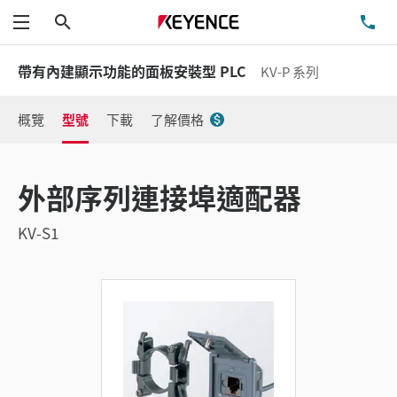
搜尋
洽
功能表
帶有內建顯示功能的面板安裝型 PLC
KV-P 系列
概覽
型號
下載
了解價格
外部序列連接埠適配器
KV-S1