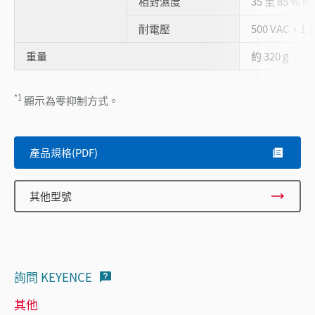
相對濕度
35 至 85 % 
耐電壓
500 VAC、
重量
約 320 g
*1
顯示為零抑制方式。
產品規格(PDF)
其他型號
詢問 KEYENCE
其他