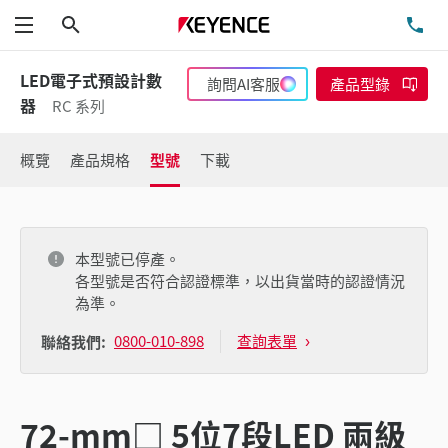
搜尋
洽
功能表
LED電子式預設計數
詢問AI客服
產品型錄
器
RC 系列
概覽
產品規格
型號
下載
本型號已停產。
各型號是否符合認證標準，以出貨當時的認證情況
為準。
0800-010-898
查詢表單
聯絡我們:
72-mm□ 5位7段LED 兩級