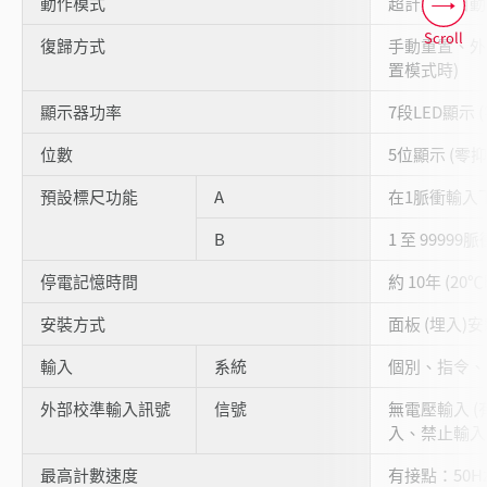
動作模式
超計數、自動
Scroll
復歸方式
手動重置、外
置模式時)
顯示器功率
7段LED顯示 
位數
5位顯示 (零抑制
預設標尺功能
A
在1脈衝輸入下
B
1 至 9999
停電記憶時間
約 10年 (20℃
安裝方式
面板 (埋入)
輸入
系統
個別、指令、
外部校準輸入訊號
信號
無電壓輸入 (
入、禁止輸入
最高計數速度
有接點：50Hz