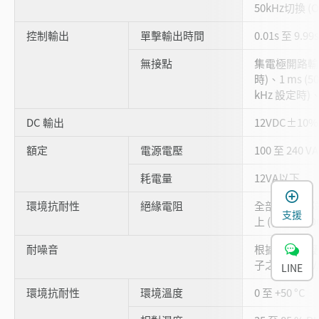
50kHz切換 (
控制輸出
單擊輸出時間
0.01s 至 9.9
無接點
集電極開路輸出：
時)、1 ms (50
kHz 設定時)、1
DC 輸出
12VDC±10%
額定
電源電壓
100 至 240 V
耗電量
12VA以下
環境抗耐性
絕緣電阻
全部 AC 外部
支援
上 (在 500 V
耐噪音
根據噪聲模擬
子之間：1 kV/
LINE
環境抗耐性
環境溫度
0 至 +50 °C