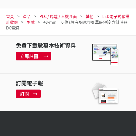
首頁
產品
PLC / 馬達 / 人機介面
其他
LED電子式預設
計數器
型號
48-mm□ 6 位7段液晶顯示器 單級預設 含計時器
DC電源
免費下載數萬本技術資料
立即註冊!
訂閱電子報
訂閱