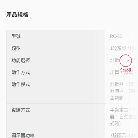
產品規格
型號
RC-15
類型
1段預設 計數
功能選擇
計數器←→計
Scroll
動作方式
加算、減算、加
動作模式
計數器：超計
計時器：ON延
差判斷
復歸方式
手動重置、外
器：自動重置
式時)
顯示器功率
7段顯示LCD 