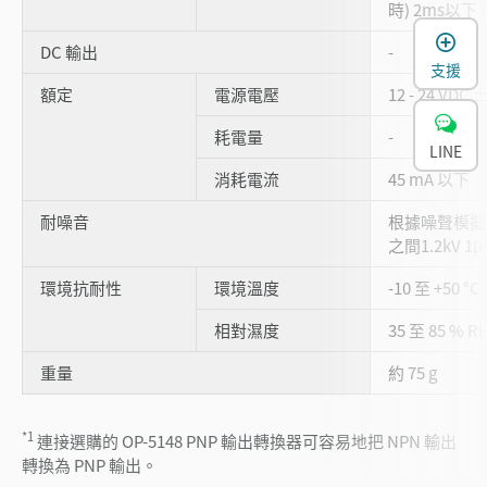
時) 2ms以下 
DC 輸出
-
支援
額定
電源電壓
12 - 24 VDC 
耗電量
-
LINE
消耗電流
45 mA 以下
耐噪音
根據噪聲模擬
之間1.2kV 1µ
環境抗耐性
環境溫度
-10 至 +50 °
相對濕度
35 至 85 % 
重量
約 75 g
*1
連接選購的 OP-5148 PNP 輸出轉換器可容易地把 NPN 輸出
轉換為 PNP 輸出。