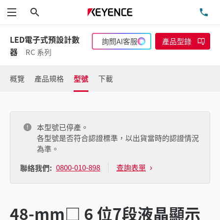
搜尋
洽
功能表
LED電子式預設計數
詢問AI客服
產品型錄
器
RC 系列
概覽
產品規格
型號
下載
本型號已停產。
各型號是否符合認證標準，以出貨當時的認證情況
為準。
0800-010-898
查詢表單
聯絡我們:
48-mm□ 6 位7段液晶顯示