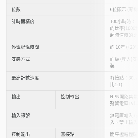
位數
6位顯示 (零
計時器精度
100小時時：±
的比率)1000
超時值時的比
停電記憶時間
約 10年 (+20
安裝方式
面板 (埋入)
裝
最高計數速度
有接點：30c/s
比1:1)
輸出
控制輸出
NPN開路集電極
殘留電壓1V
輸入訊號
無電壓輸入 (
入、禁止輸入
控制輸出
無接點
開集極電極輸出: