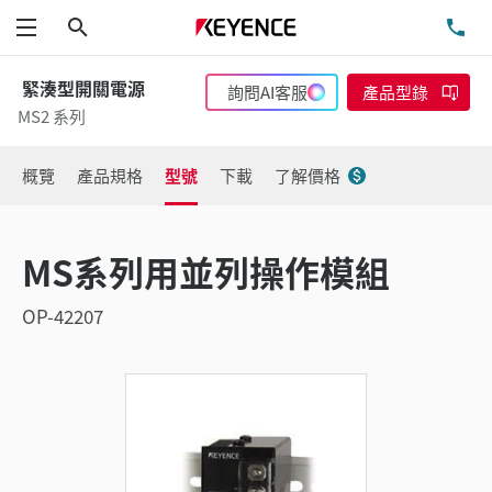
搜尋
洽
功能表
緊湊型開關電源
詢問AI客服
產品型錄
MS2 系列
概覽
產品規格
型號
下載
了解價格
MS系列用並列操作模組
OP-42207