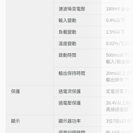
漣波噪音電壓
180mV (p-p
輸入變動
0.4%以下
負載變動
1.5%以下
溫度變動
0.02%/℃以
啟動時間
500ms以下 
輸入/輸出條件
輸出保持時間
20ms以上 
輸出條件下)
保護
過電流保護
定電流垂下方
過電壓保護
26.4V以
*2
再接通復歸
顯示
顯示器功率
3位7段LED顯
停電記憶時間
約 10年 (+20