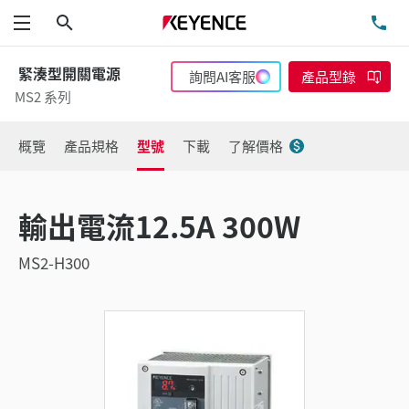
搜尋
洽
功能表
緊湊型開關電源
詢問AI客服
產品型錄
MS2 系列
概覽
產品規格
型號
下載
了解價格
輸出電流12.5A 300W
MS2-H300