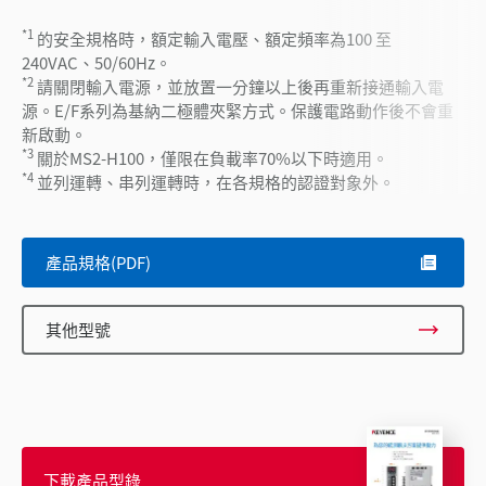
*1
的安全規格時，額定輸入電壓、額定頻率為100 至
240VAC、50/60Hz。
*2
請關閉輸入電源，並放置一分鐘以上後再重新接通輸入電
源。E/F系列為基納二極體夾緊方式。保護電路動作後不會重
新啟動。
*3
關於MS2-H100，僅限在負載率70%以下時適用。
*4
並列運轉、串列運轉時，在各規格的認證對象外。
產品規格(PDF)
其他型號
下載產品型錄