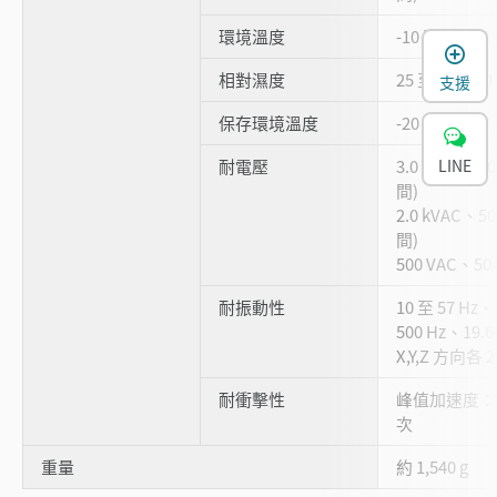
環境溫度
-10 至 +55
相對濕度
25 至 85 % 
支援
保存環境溫度
-20 至 +70 °
耐電壓
3.0 kVAC、5
LINE
間)
2.0 kVAC、50
間)
500 VAC、50
耐振動性
10 至 57 H
500 Hz、19.6
X,Y,Z 方向各 
耐衝擊性
峰值加速度：30
次
重量
約 1,540 g