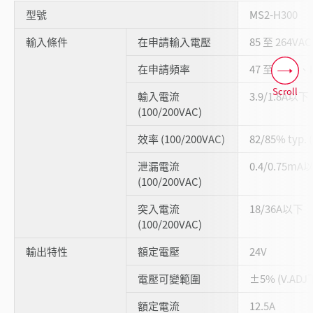
型號
MS2-H300
輸入條件
在申請輸入電壓
85 至 264VA
在申請頻率
47 至 63Hz、
Scroll
輸入電流
3.9/1.8A以下
(100/200VAC)
效率 (100/200VAC)
82/85% typ
泄漏電流
0.4/0.75m
(100/200VAC)
突入電流
18/36A以下
(100/200VAC)
輸出特性
額定電壓
24V
電壓可變範圍
±5% (V.ADJ
額定電流
12.5A