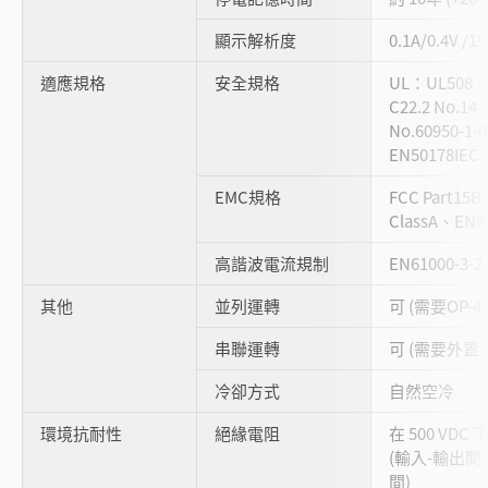
顯示解析度
0.1A/0.4V /1
適應規格
安全規格
UL：UL508、
C22.2 No.14
No.60950-1
EN50178IEC
EMC規格
FCC Part15B
ClassA、EN61
高諧波電流規制
EN61000-3-2
其他
並列運轉
可 (需要OP-42
串聯運轉
可 (需要外置
冷卻方式
自然空冷
環境抗耐性
絕緣電阻
在 500 VDC
(輸入-輸出間) 
間)