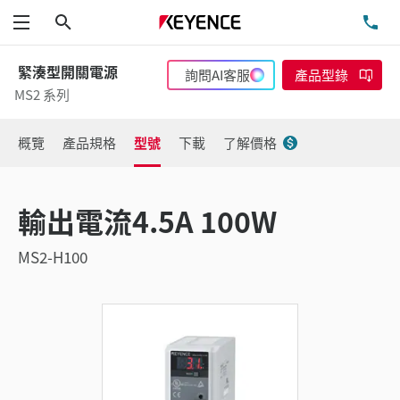
搜尋
洽
功能表
緊湊型開關電源
詢問AI客服
產品型錄
MS2 系列
概覽
產品規格
型號
下載
了解價格
輸出電流4.5A 100W
MS2-H100