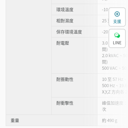
環境溫度
-10 至 +55
相對濕度
25 至 85 % 
支援
保存環境溫度
-20 至 +70 °
耐電壓
3.0 kVAC、5
LINE
間)
2.0 kVAC、50
間)
500 VAC、50
耐振動性
10 至 57 H
500 Hz、19.6
X,Y,Z 方向各 
耐衝擊性
峰值加速度：30
次
重量
約 490 g