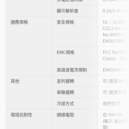
顯示解析度
0.1A/0.4V /1
適應規格
安全規格
UL：UL508、
C22.2 No.14
No.60950-1
EN50178IEC
EMC規格
FCC Part15B
ClassA、EN61
高諧波電流規制
EN61000-3-2
其他
並列運轉
可 (需要OP-42
串聯運轉
可 (需要外置
冷卻方式
自然空冷
環境抗耐性
絕緣電阻
在 500 VDC
(輸入-輸出間) 
間)