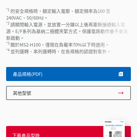
*1
的安全規格時，額定輸入電壓、額定頻率為100 至
240VAC、50/60Hz。
*2
請關閉輸入電源，並放置一分鐘以上後再重新接通輸入電
源。E/F系列為基納二極體夾緊方式。保護電路動作後不會重
新啟動。
*3
關於MS2-H100，僅限在負載率70%以下時適用。
*4
並列運轉、串列運轉時，在各規格的認證對象外。
產品規格(PDF)
其他型號
下載產品型錄