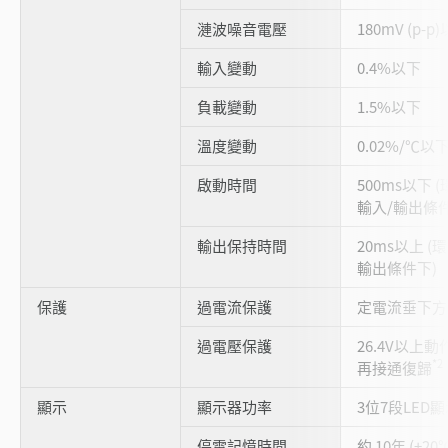
漣波噪音電壓
180mV (p-p
輸入變動
0.4%以下
負載變動
1.5%以下
溫度變動
0.02%/℃以
啟動時間
500ms以下 
輸入/輸出條件
輸出保持時間
20ms以上 
輸出條件下)
保護
過電流保護
定電流垂下方
過電壓保護
26.4V以
*2
再接通復歸
顯示
顯示器功率
3位7段LED顯
停電記憶時間
約 10年 (+20