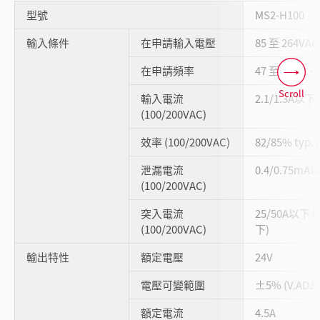
型號
MS2-H100
輸入條件
在申請輸入電壓
85 至 264VA
在申請頻率
47 至 63Hz、
Scroll
輸入電流
2.1/1.3A以下
(100/200VAC)
效率 (100/200VAC)
82/85% typ
泄漏電流
0.4/0.75m
(100/200VAC)
突入電流
25/50A以下
(100/200VAC)
下)
輸出特性
額定電壓
24V
電壓可變範圍
±5% (V.ADJ
額定電流
4.5A