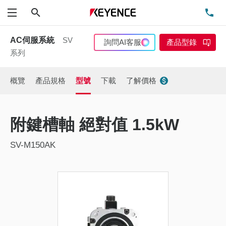
搜尋
洽
功能表
AC伺服系統
SV
詢問AI客服
產品型錄
系列
概覽
產品規格
型號
下載
了解價格
附鍵槽軸 絕對值 1.5kW
SV-M150AK