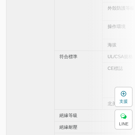
外殼防護等級
操作環境
海拔
符合標準
UL/CSA規格
CE標誌
支援
北美EMI規制
絕緣等級
LINE
絕緣耐壓