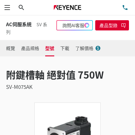
搜尋
洽
功能表
AC伺服系統
SV 系
詢問AI客服
產品型錄
列
概覽
產品規格
型號
下載
了解價格
附鍵槽軸 絕對值 750W
SV-M075AK