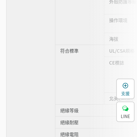
外殼防護等級
操作環境
海拔
符合標準
UL/CSA規格
CE標誌
支援
北美EMI規制
絕緣等級
LINE
絕緣耐壓
絕緣電阻