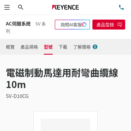
搜尋
洽
功能表
AC伺服系統
SV 系
詢問AI客服
產品型錄
列
概覽
產品規格
型號
下載
了解價格
電磁制動馬達用耐彎曲纜線
10m
SV-D10CG