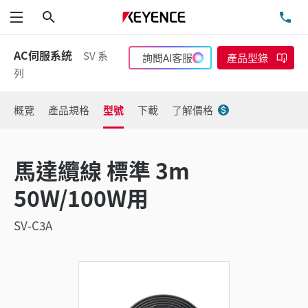
搜尋
洽
功能表
AC伺服系統
SV 系
詢問AI客服
產品型錄
列
概覽
產品規格
型號
下載
了解價格
馬達纜線 標準 3m
50W/100W用
SV-C3A