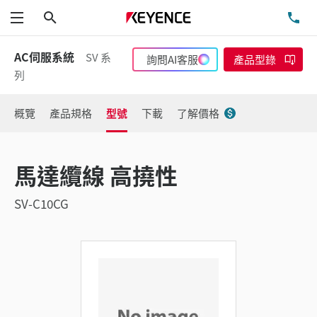
搜尋
洽
功能表
AC伺服系統
SV 系
詢問AI客服
產品型錄
列
概覽
產品規格
型號
下載
了解價格
馬達纜線 高撓性
SV-C10CG