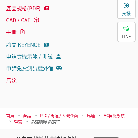
產品規格(PDF)
支援
CAD / CAE
手冊
LINE
詢問 KEYENCE
申請實機示範 / 測試
申請免費測試機外借
馬達
首頁
產品
PLC / 馬達 / 人機介面
馬達
AC伺服系統
型號
馬達纜線 高撓性