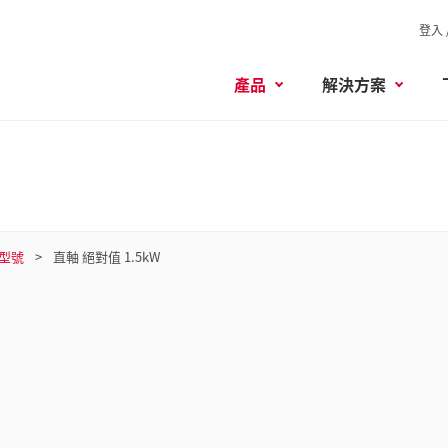
登入 
產品
解決方案
型號
直軸 絕對值 1.5kW