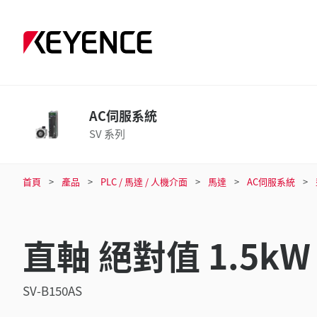
AC伺服系統
SV 系列
首頁
產品
PLC / 馬達 / 人機介面
馬達
AC伺服系統
直軸 絕對值 1.5kW
SV-B150AS