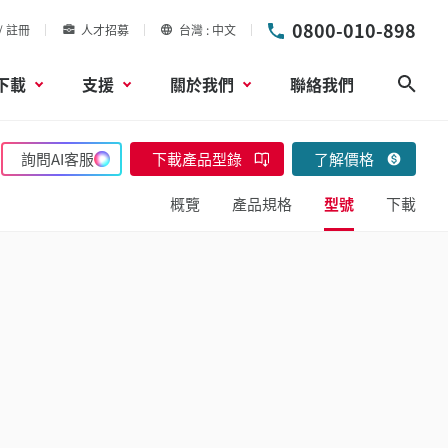
0800-010-898
/ 註冊
人才招募
台灣
中文
下載
支援
關於我們
聯絡我們
搜尋
詢問AI客服
下載產品型錄
了解價格
概覽
產品規格
型號
下載