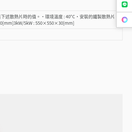
述散熱片時的值。・環境溫度 : 40°C・安裝的鐵製散熱片
20[mm]3kW/5kW : 550×550×30[mm]