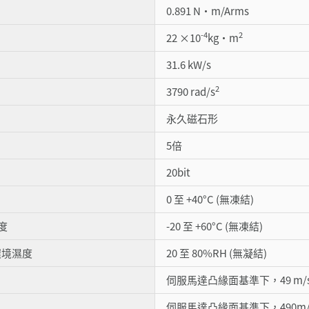
0.891 N・m/Arms
-4
2
22 ×10
kg・m
31.6 kW/s
2
3790 rad/s
永久磁石形
5倍
20bit
0 至 +40°C (無凍結)
度
-20 至 +60°C (無凍結)
環境濕度
20 至 80%RH (無凝結)
伺服馬達凸緣面基準下，49 m/
伺服馬達凸緣面基準下，490m/