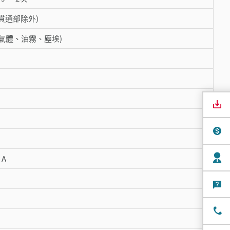
軸貫通部除外)
氣體、油霧、塵埃)
 A