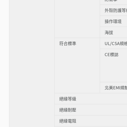
外殼防護等
操作環境
海拔
符合標準
UL/CSA規
CE標誌
北美EMI規
絕緣等級
絕緣耐壓
絕緣電阻