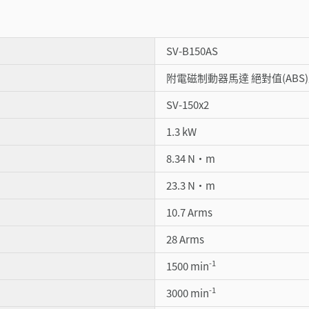
SV-B150AS
附電磁制動器馬達 絕對值(ABS
SV-150x2
1.3 kW
8.34 N・m
23.3 N・m
10.7 Arms
28 Arms
-1
1500 min
-1
3000 min