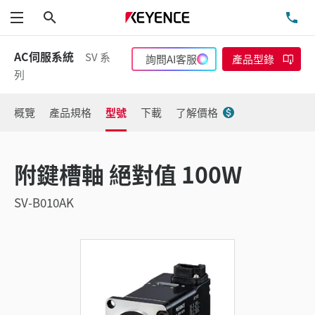
搜尋
洽
功能表
AC伺服系統
SV 系
詢問AI客服
產品型錄
列
概覽
產品規格
型號
下載
了解價格
附鍵槽軸 絕對值 100W
SV-B010AK