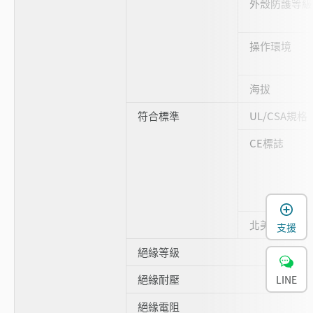
外殼防護等級
操作環境
海拔
符合標準
UL/CSA規格
CE標誌
北美EMI規制
支援
絕緣等級
絕緣耐壓
LINE
絕緣電阻