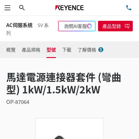
搜尋
洽
功能表
AC伺服系統
SV 系
詢問AI客服
產品型錄
列
概覽
產品規格
型號
下載
了解價格
馬達電源連接器套件 (彎曲
型) 1kW/1.5kW/2kW
OP-87064