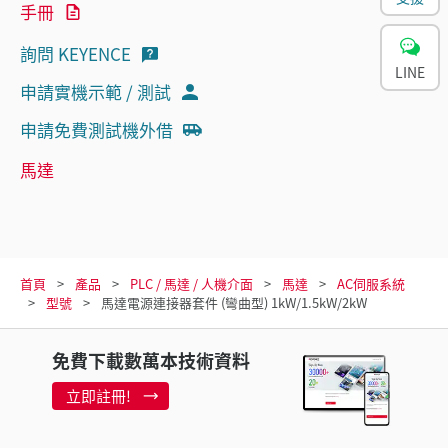
手冊
詢問 KEYENCE
LINE
申請實機示範 / 測試
申請免費測試機外借
馬達
首頁
產品
PLC / 馬達 / 人機介面
馬達
AC伺服系統
型號
馬達電源連接器套件 (彎曲型) 1kW/1.5kW/2kW
免費下載數萬本技術資料
立即註冊!