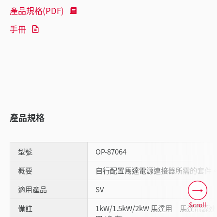
產品規格(PDF)
手冊
產品規格
型號
OP-87064
概要
自行配置馬達電源連接器所需的套件
適用產品
SV
Scroll
備註
1kW/1.5kW/2kW 馬達用 馬達電源