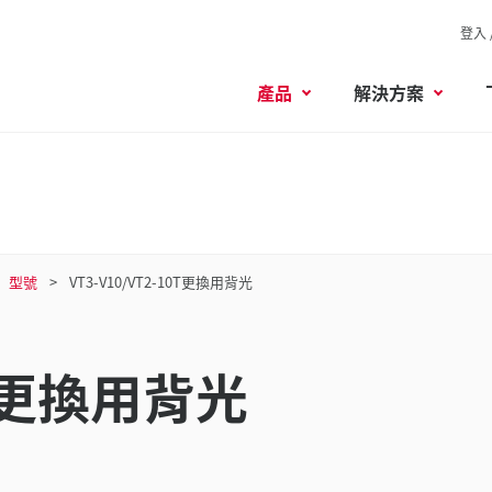
登入 
產品
解決方案
型號
VT3-V10/VT2-10T更換用背光
10T更換用背光