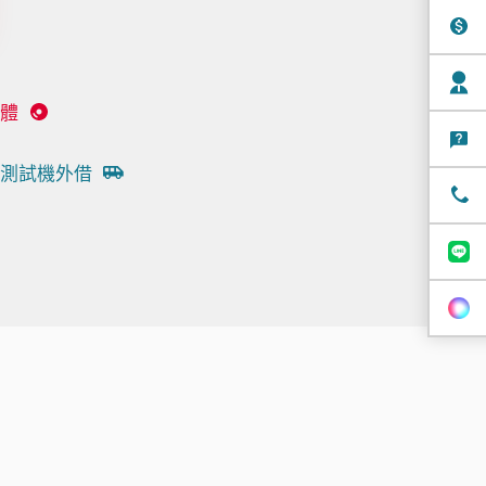
體
測試機外借