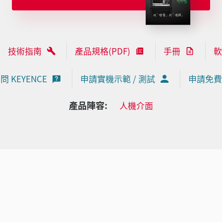
技術指南
產品規格(PDF)
手冊
軟
問 KEYENCE
申請實機示範 / 測試
申請免費
產品陣容:
人機介面