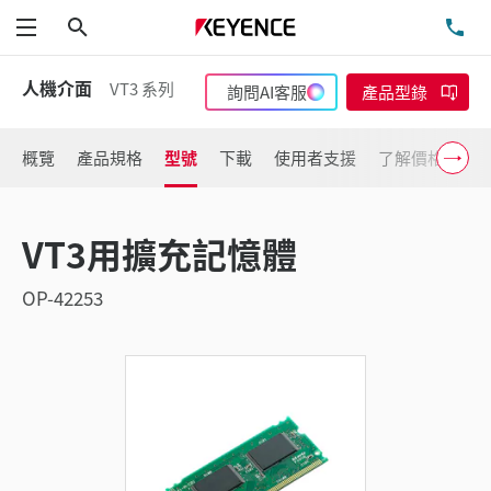
搜尋
洽
功能表
人機介面
VT3 系列
詢問AI客服
產品型錄
概覽
產品規格
型號
下載
使用者支援
了解價格
VT3用擴充記憶體
OP-42253