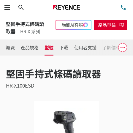
搜尋
洽
功能表
堅固手持式條碼讀
詢問AI客服
產品型錄
取器
HR-X 系列
概覽
產品規格
型號
下載
使用者支援
了解價格
堅固手持式條碼讀取器
HR-X100ESD