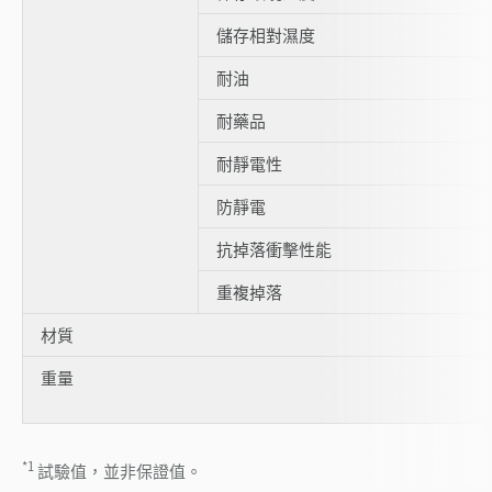
儲存相對濕度
耐油
耐藥品
耐靜電性
防靜電
抗掉落衝擊性能
重複掉落
材質
重量
*1
試驗值，並非保證值。