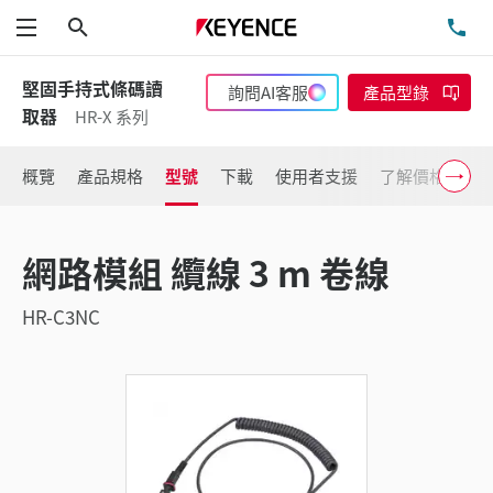
搜尋
洽
功能表
堅固手持式條碼讀
詢問AI客服
產品型錄
取器
HR-X 系列
概覽
產品規格
型號
下載
使用者支援
了解價格
網路模組 纜線 3 m 卷線
HR-C3NC