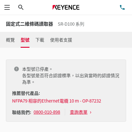
搜尋
洽
功能表
固定式二維條碼讀取器
SR-D100 系列
概覽
型號
下載
使用者支援
本型號已停產。
各型號是否符合認證標準，以出貨當時的認證情況
為準。
推薦替代產品:
NFPA79 相容的Ethernet電纜 10 m - OP-87232
0800-010-898
查詢表單
聯絡我們: