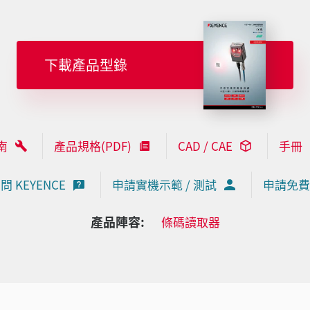
下載產品型錄
南
產品規格(PDF)
CAD / CAE
手冊
問 KEYENCE
申請實機示範 / 測試
申請免費
產品陣容:
條碼讀取器