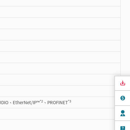
*2
*3
IO、EtherNet/IP™
、PROFINET