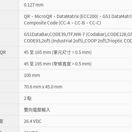
0.127 mm
QR、MicroQR、DataMatrix (ECC200)、GS1 DataMat
Composite Code (CC-A、CC-B、CC-C)
GS1DataBar,CODE39,ITF,NW-7 (Codabar),CODE128,GS
CODE93,2of5 (Industrial 2of5),COOP 2of5,Trioptic CO
 QR
45 至 165 mm (單元尺寸 = 0.5 mm)
45 至 195 mm (窄條寬度 = 0.5 mm)
100 mm
70.6 mm x 45.0 mm
2 點
雙向電壓輸入
壓
26.4 VDC