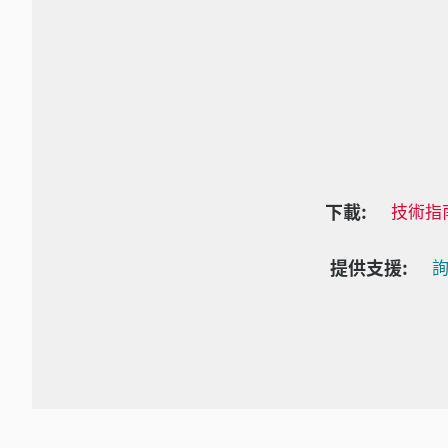
下載:
技術指
提供支援:
詢