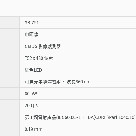
SR-751
中距離
CMOS 影像感測器
752 x 480 像素
紅色LED
可見光半導體雷射， 波長660 nm
60 µW
200 µs
*
第 1 類雷射產品(IEC60825-1、FDA(CDRH)Part 1040.10
0.19 mm