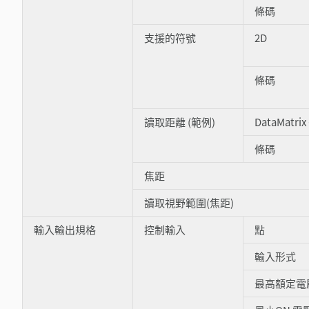
條碼
支援的符號
2D
條碼
讀取距離 (範例)
DataMatrix
條碼
焦距
讀取視野範圍(焦距)
輸入輸出規格
控制輸入
點
輸入形式
最高額定電