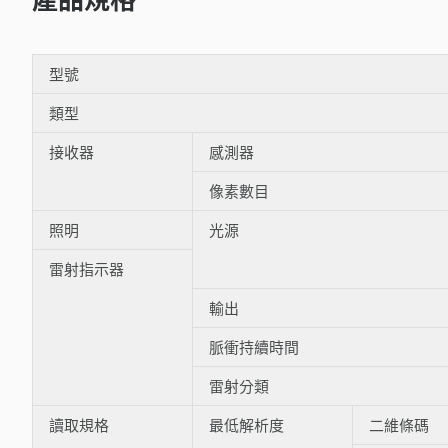
型號
類型
接收器
感測器
像素數目
照明
光源
雷射指示器
輸出
脈衝持續時間
雷射分類
讀取規格
最低解析度
二維條碼