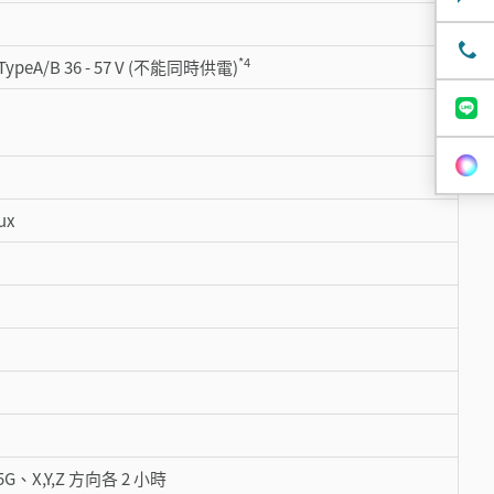
*4
peA/B 36 - 57 V (不能同時供電)
ux
5G、X,Y,Z 方向各 2 小時