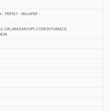
rix、PDF417、MicroPDF、
1-128,JAN/EAN/UPC,CODE39 FullASCII,
DE39