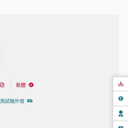
軟體
測試機外借