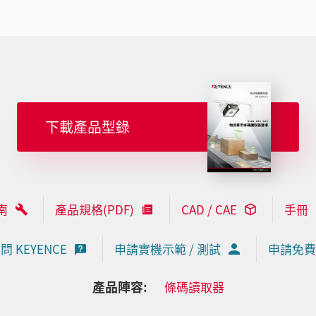
下載產品型錄
南
產品規格(PDF)
CAD / CAE
手冊
問 KEYENCE
申請實機示範 / 測試
申請免費
產品陣容:
條碼讀取器