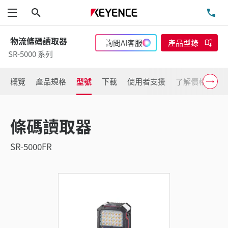
搜尋
洽
功能表
物流條碼讀取器
詢問AI客服
產品型錄
SR-5000 系列
概覽
產品規格
型號
下載
使用者支援
了解價格
條碼讀取器
SR-5000FR