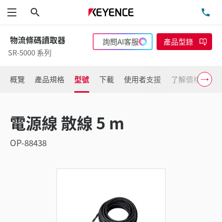
搜尋
洽
功能表
物流條碼讀取器
詢問AI客服
產品型錄
SR-5000 系列
概覽
產品規格
型號
下載
使用者支援
了解價格
電源線 散線 5 m
OP-88438