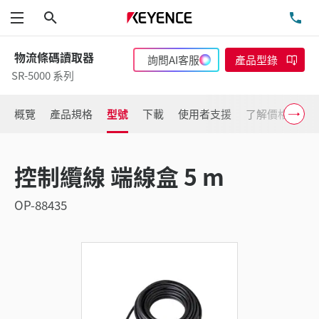
搜尋
洽
功能表
物流條碼讀取器
詢問AI客服
產品型錄
SR-5000 系列
概覽
產品規格
型號
下載
使用者支援
了解價格
控制纜線 端線盒 5 m
OP-88435