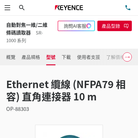
搜尋
洽
功能表
自動對焦一維/二維
詢問AI客服
產品型錄
條碼讀取器
SR-
1000 系列
概覽
產品規格
型號
下載
使用者支援
了解價格
Ethernet 纜線 (NFPA79 相
容) 直角連接器 10 m
OP-88303