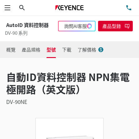
搜尋
洽
功能表
AutoID 資料控制器
詢問AI客服
產品型錄
DV-90 系列
概覽
產品規格
型號
下載
了解價格
自動ID資料控制器 NPN集電
極開路（英文版）
DV-90NE