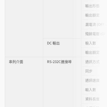
輸出形態
輸出額定
漏電流 (OFF 
殘餘電壓 (ON
DC 輸出
輸入數
輸出額定
串列介面
RS-232C連接埠
通訊方式
同步
通訊速度
輸入數
資料長度