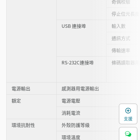
奇偶校驗
停止位元長度
USB 連接埠
輸入數
通訊方式
傳輸速率
RS-232C連接埠
條碼讀取器用
電源輸出
感測器用電源輸出
額定
電源電壓
消耗電流
支援
環境抗耐性
外殼防護等級
環境溫度