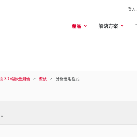
登入 
產品
解決方案
面 3D 輪廓量測儀
型號
分析應用程式
。