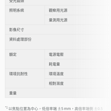
受光鏡頭
照明系統
觀察用光源
量測用光源
影像尺寸
資料處理部份
額定
電源電壓
耗電量
環境抗耐性
環境溫度
相對濕度
重量
*1
以焦點位置為中心，低倍率端 ±5 mm，高倍率端側 ±0.5