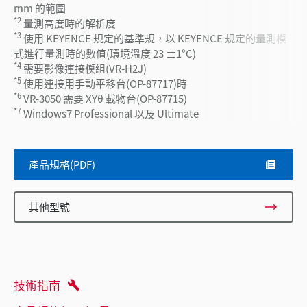
mm 的範圍
*2
量測高度時的解析度
*3
使用 KEYENCE 規定的基準規，以 KEYENCE 規定的量測模
式進行量測時的數值(環境溫度 23 ±1°C)
*4
需要影像連接模組(VR-H2J)
*5
使用連接用手動平移台(OP-87717)時
*6
VR-3050 需要 XYθ 載物台(OP-87715)
*7
Windows7 Professional 以及 Ultimate
產品規格(PDF)
其他型號
技術指南