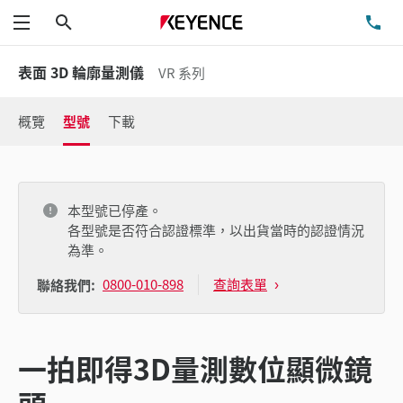
搜尋
洽
功能表
表面 3D 輪廓量測儀
VR 系列
概覽
型號
下載
本型號已停產。
各型號是否符合認證標準，以出貨當時的認證情況
為準。
0800-010-898
查詢表單
聯絡我們:
一拍即得3D量測數位顯微鏡