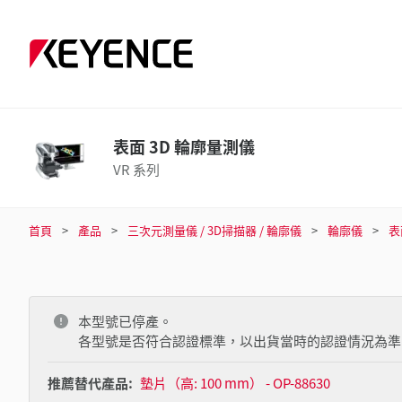
表面 3D 輪廓量測儀
VR 系列
首頁
產品
三次元測量儀 / 3D掃描器 / 輪廓儀
輪廓儀
表
本型號已停產。
各型號是否符合認證標準，以出貨當時的認證情況為準
推薦替代產品:
墊片（高: 100 mm） - OP-88630