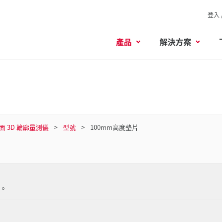
登入 
產品
解決方案
面 3D 輪廓量測儀
型號
100mm高度墊片
。