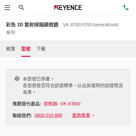
搜尋
洽
功能表
彩色 3D 雷射掃描顯微鏡
VK-8700/9700 GenerationII
系列
概覽
型號
下載
本型號已停產。
各型號是否符合認證標準，以出貨當時的認證情況
為準。
推薦替代產品:
控制器 - VK-X3000
0800-010-898
查詢表單
聯絡我們: