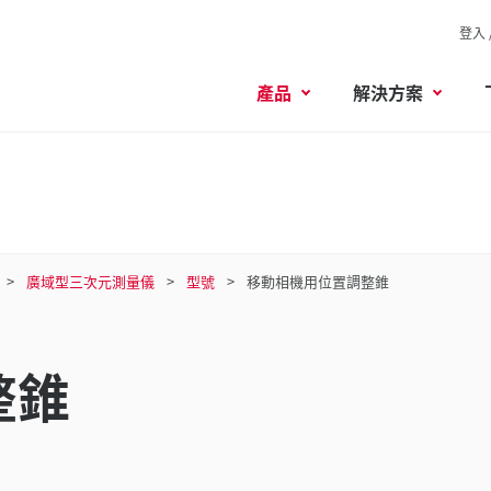
登入 
產品
解決方案
廣域型三次元測量儀
型號
移動相機用位置調整錐
整錐