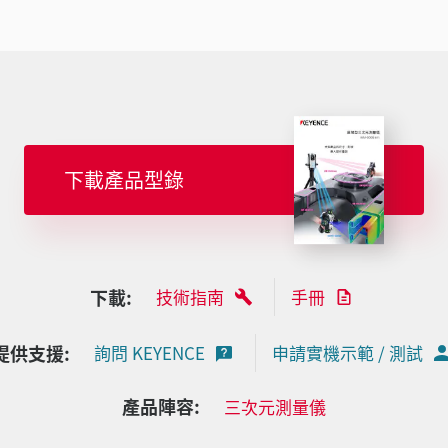
下載產品型錄
下載:
技術指南
手冊
提供支援:
詢問 KEYENCE
申請實機示範 / 測試
產品陣容:
三次元測量儀