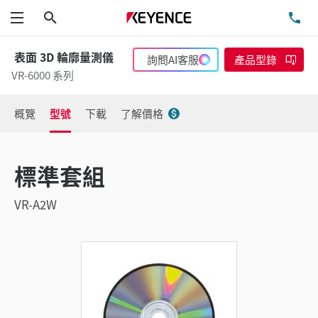
搜尋
洽
功能表
表面 3D 輪廓量測儀
詢問AI客服
產品型錄
VR-6000 系列
概覽
型號
下載
了解價格
標準套組
VR-A2W