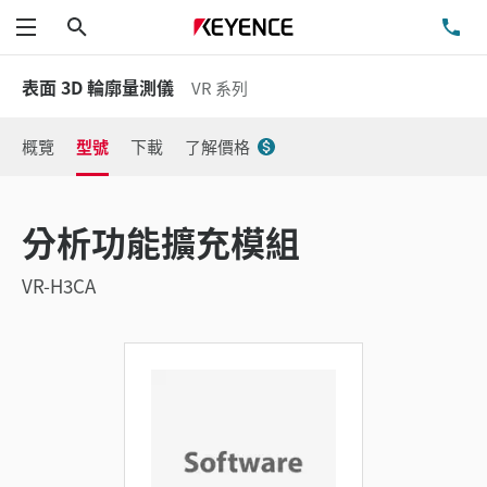
搜尋
洽
功能表
表面 3D 輪廓量測儀
VR 系列
概覽
型號
下載
了解價格
分析功能擴充模組
VR-H3CA