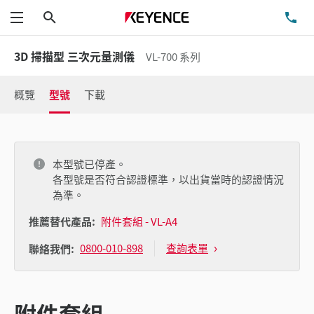
搜尋
洽
功能表
3D 掃描型 三次元量測儀
VL-700 系列
概覽
型號
下載
本型號已停產。
各型號是否符合認證標準，以出貨當時的認證情況
為準。
推薦替代產品:
附件套組 - VL-A4
0800-010-898
查詢表單
聯絡我們:
附件套組